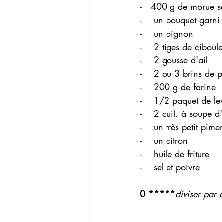
-   400 g de morue 
-    un bouquet garni
-    un oignon
-    2 tiges de ciboul
-    2 gousse d'ail
-    2 ou 3 brins de p
-    200 g de farine 
-    1/2 paquet de le
-    2 cuil. à soupe d
-    un très petit pi
-    un citron
-    huile de friture 
-    sel et poivre 
0 *****
diviser par 