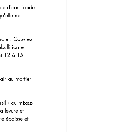
té d'eau froide 
u'elle ne 
role . Couvrez 
ullition et 
ant 12 à 15 
hair au mortier 
rsil ( ou mixez-
a levure et 
te épaisse et 
 .