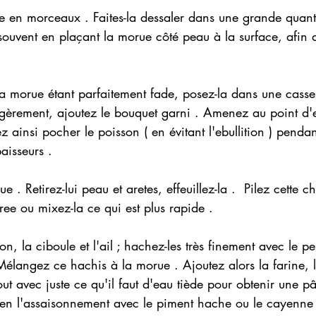
 en morceaux . Faites-la dessaler dans une grande quanti
ouvent en plaçant la morue côté peau à la surface, afin q
la morue étant parfaitement fade, posez-la dans une casse
égèrement, ajoutez le bouquet garni . Amenez au point d'eb
ez ainsi pocher le poisson ( en évitant l'ebullition ) pend
aisseurs .
e . Retirez-lui peau et aretes, effeuillez-la .  Pilez cette c
ree ou mixez-la ce qui est plus rapide .
on, la ciboule et l'ail ; hachez-les très finement avec le pe
Mélangez ce hachis à la morue . Ajoutez alors la farine, l
tout avec juste ce qu'il faut d'eau tiède pour obtenir une pâ
z-en l'assaisonnement avec le piment hache ou le cayenne