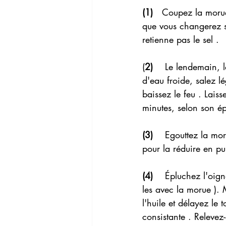
(1)
   Coupez la morue
que vous changerez s
retienne pas le sel .
(
2) 
   Le lendemain, 
d'eau froide, salez l
baissez le feu . Laiss
minutes, selon son ép
(3) 
   Egouttez la moru
pour la réduire en pu
(4) 
   Épluchez l'oign
les avec la morue ). 
l'huile et délayez le 
consistante . Releve