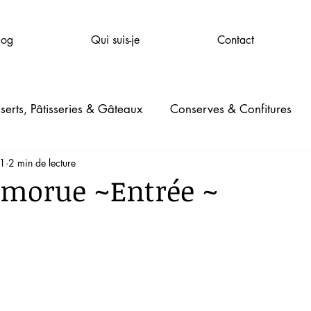
log
Qui suis-je
Contact
serts, Pâtisseries & Gâteaux
Conserves & Confitures
21
2 min de lecture
mpagnie
Santé & Bien-être
Beauté
Jardinage
 morue ~Entrée ~