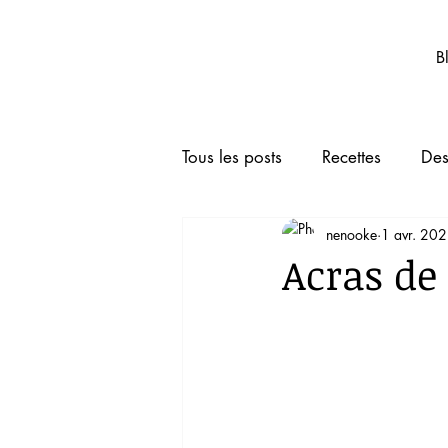
Nenooke.net
B
Tous les posts
Recettes
Des
nenooke
1 avr. 20
Boissons
Animaux de co
Acras de
TRUCS ET ASTUCES