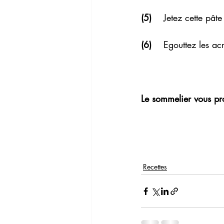
(5)  
  Jetez cette pâte
(6) 
   Egouttez les ac
Le sommelier vous pr
Recettes