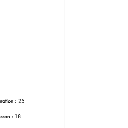
ration :
 25 
isson : 
18 