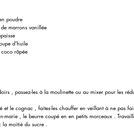
 
en poudre 
de marrons vanillée
paisse 
oupe d'huile 
 coco râpée 
doirs , passez-les à la moulinette ou au mixer pour les réd
et le cognac , faites-les chauffer en veillant à ne pas fair
in-marie , le beurre coupé en en petits morceaux . Travaill
 la moitié du sucre .