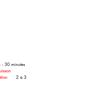
n 
: 30 minutes
uisson 
                           Réfrigération  
    2 à 3 