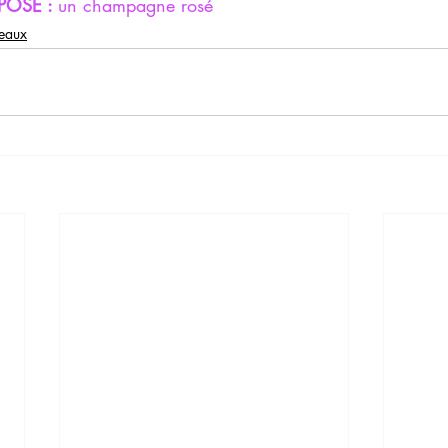
OSE : 
un champagne rosé 
teaux