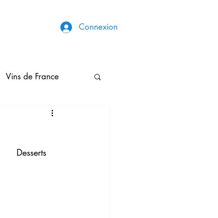
Connexion
Vins de France
Broderies & Couture
                                                                                                            Desserts