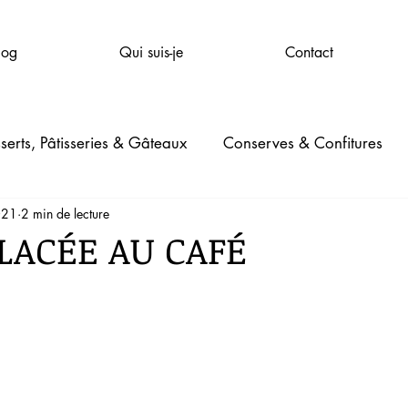
log
Qui suis-je
Contact
serts, Pâtisseries & Gâteaux
Conserves & Confitures
021
2 min de lecture
mpagnie
Santé & Bien-être
Beauté
Jardinage
LACÉE AU CAFÉ