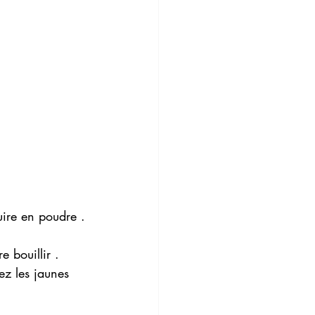
uire en poudre .
e bouillir . 
ez les jaunes 