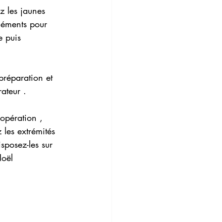
z les jaunes 
léments pour 
e puis 
préparation et 
ateur .
 opération , 
les extrémités 
sposez-les sur 
Noël