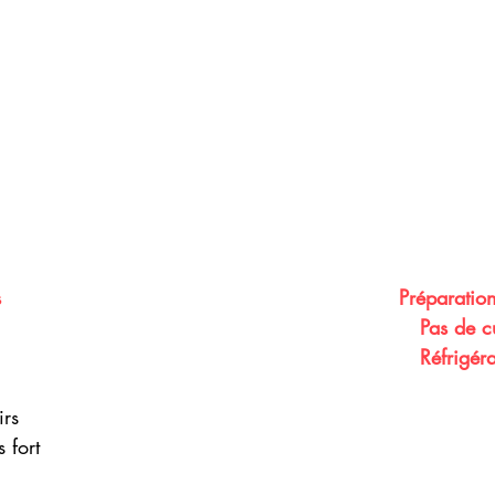
   
Préparatio
 Pas de c
                                                                
rs 
 fort 