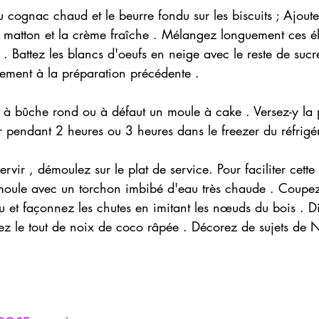
u cognac chaud et le beurre fondu sur les biscuits ; Ajoute
e matton et la crème fraîche . Mélangez longuement ces é
 . Battez les blancs d'oeufs en neige avec le reste de sucr
tement à la préparation précédente .
 à bûche rond ou à défaut un moule à cake . Versez-y la 
 pendant 2 heures ou 3 heures dans le freezer du réfrigér
vir , démoulez sur le plat de service. Pour faciliter cette
 moule avec un torchon imbibé d'eau très chaude . Coupez 
 et façonnez les chutes en imitant les nœuds du bois . Di
ez le tout de noix de coco râpée . Décorez de sujets de 