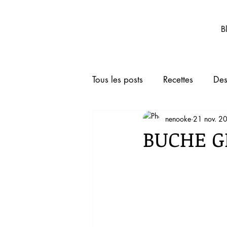
Nenooke.net
B
Tous les posts
Recettes
Des
nenooke
21 nov. 2
Boissons
Animaux de co
BUCHE G
TRUCS ET ASTUCES