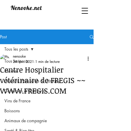
Nenooke.net
Post
Tous les posts
nenooke
Tous les posts
24 févr. 2021
1 min de lecture
Centre Hospitalier
Recettes
vétérinaire de FREGIS ~~
Desserts, Pâtisseries & Gâteaux
WWW.FREGIS.COM
Conserves & Confitures
Vins de France
Boissons
Animaux de compagnie
Santé & Bien-être