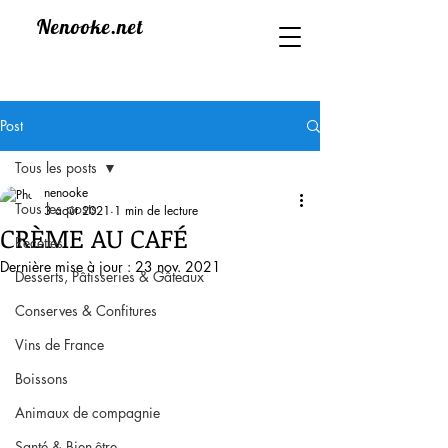
Nenooke.net
Post
Tous les posts
nenooke
Tous les posts
3 août 2021
1 min de lecture
CRÈME AU CAFÉ
Recettes
Dernière mise à jour :
23 nov. 2021
Desserts, Pâtisseries & Gâteaux
Conserves & Confitures
Vins de France
Boissons
Animaux de compagnie
Santé & Bien-être