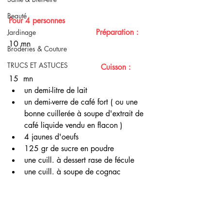
Beauté
Pour 4 personnes   
 Préparation :
Jardinage
10 mn
Broderies & Couture
TRUCS ET ASTUCES
   Cuisson :  
15  mn
un demi-litre de lait
un demi-verre de café fort ( ou une 
bonne cuillerée à soupe d'extrait de 
café liquide vendu en flacon )
4 jaunes d'oeufs
125 gr de sucre en poudre 
une cuill. à dessert rase de fécule
une cuill. à soupe de cognac 