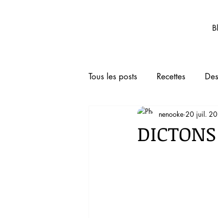
Nenooke.net
B
Tous les posts
Recettes
Des
nenooke
20 juil. 2
Boissons
Animaux de co
DICTONS
TRUCS ET ASTUCES