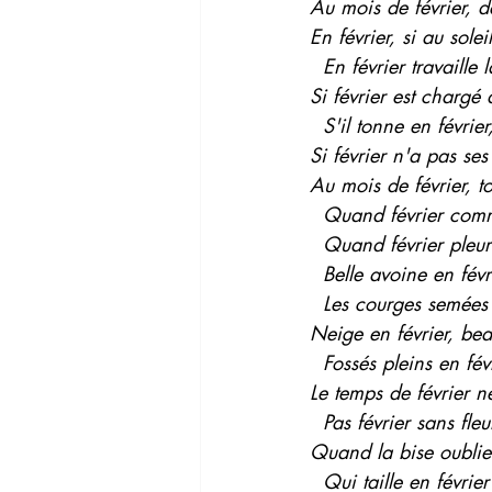
Au mois de février, d
En février, si au sole
  En février travaille
Si février est chargé
  S'il tonne en févrie
Si février n'a pas se
Au mois de février, t
  Quand février com
  Quand février pleure
  Belle avoine en fé
  Les courges semées
Neige en février, bea
  Fossés pleins en f
Le temps de février n
  Pas février sans fl
Quand la bise oublie 
  Qui taille en févri