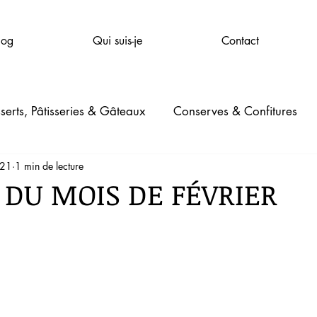
log
Qui suis-je
Contact
serts, Pâtisseries & Gâteaux
Conserves & Confitures
021
1 min de lecture
mpagnie
Santé & Bien-être
Beauté
Jardinage
 DU MOIS DE FÉVRIER