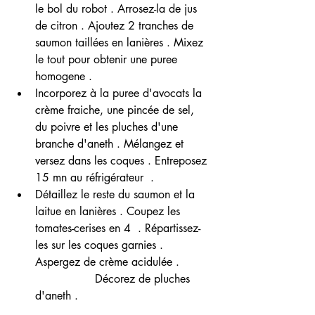
le bol du robot . Arrosez-la de jus 
de citron . Ajoutez 2 tranches de 
saumon taillées en lanières . Mixez 
le tout pour obtenir une puree 
homogene .
Incorporez à la puree d'avocats la 
crème fraiche, une pincée de sel, 
du poivre et les pluches d'une 
branche d'aneth . Mélangez et 
versez dans les coques . Entreposez 
15 mn au réfrigérateur  .
Détaillez le reste du saumon et la 
laitue en lanières . Coupez les 
tomates-cerises en 4  . Répartissez-
les sur les coques garnies . 
Aspergez de crème acidulée .         
                 Décorez de pluches 
d'aneth .