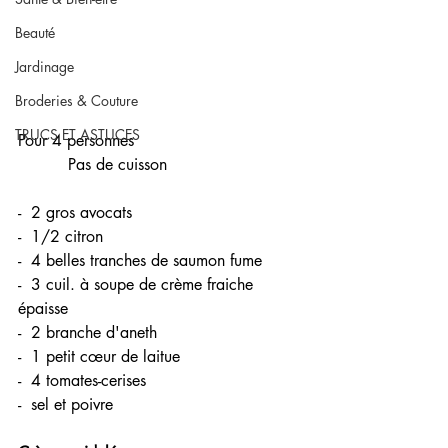
Beauté
Jardinage
Broderies & Couture
TRUCS ET ASTUCES
Pour 4 personnes                                 
          Pas de cuisson 
-  2 gros avocats
-  1/2 citron 
-  4 belles tranches de saumon fume
-  3 cuil. à soupe de crème fraiche 
épaisse 
-  2 branche d'aneth
-  1 petit cœur de laitue
-  4 tomates-cerises
-  sel et poivre 