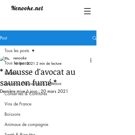
Nenooke.net
Post
Tous les posts
nenooke
Tous les posts
16 févr. 2021
2 min de lecture
* Mousse d'avocat au
Recettes
saumon fumé *
Desserts, Pâtisseries & Gâteaux
Dernière mise à jour :
20 mars 2021
Conserves & Confitures
Vins de France
Boissons
Animaux de compagnie
Santé & Bien-être