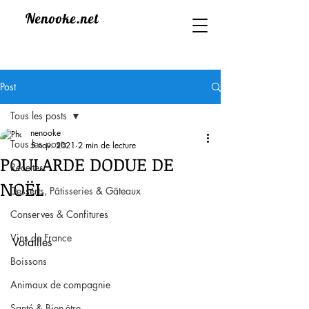
Nenooke.net
Post
Tous les posts
nenooke
Tous les posts
5 nov. 2021
2 min de lecture
POULARDE DODUE DE
Recettes
NOËL
Desserts, Pâtisseries & Gâteaux
Conserves & Confitures
Vins de France
Volailles 
Boissons
Animaux de compagnie
Santé & Bien-être