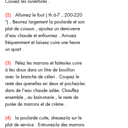
Cousez les ouvertures .
(2)  
 Allumez le fout ( th.6-7 , 200-220 
°) . Beurrez largement la poularde et son 
plat de cuisson , ajoutez un demi-verre 
d'eau chaude et enfournez . Arrosez 
fréquemment et laissez cuire une heure 
un quart .
(3)  
 Pelez les marrons et faites-les cuire 
à feu doux dans un litre de bouillon 
avec la branche de céleri . Coupez le 
reste des quenelles en deux et pochez-les 
dans de l'eau chaude salée. Chauffez 
ensemble , au bain-marie , le reste de 
purée de marrons et de crème .
(4)  
 la poularde cuite, dressez-la sur le 
plat de service . Entourez-la des marrons 