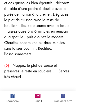
et des quenelles bien égouttés . décorez 
à l'aide d'une poche à douille avec la 
purée de marron à la crème . Déglacez 
le plat de cuisson avec le reste de 
bouillon . liez cette sauce avec la fécule 
, laissez cuire 5 à 6 minutes en remuant 
à la spatule , puis ajoutez le madère . 
Chauffez encore une ou deux minutes 
sans laisser bouillir . Rectifiez 
l'assaisonnement .
(5)   
Nappez le plat de sauce et 
présentez le reste en saucière .    Servez 
très chaud . ..
Facebook
E-mail
Contact Form
Le sommelier vous propose :
 un 