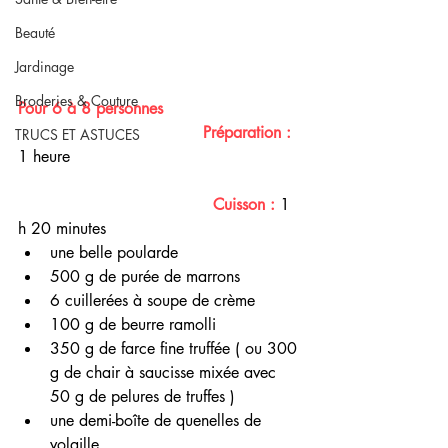
Beauté
Jardinage
Broderies & Couture
Pour 6 à 8 personnes 
Préparation :
TRUCS ET ASTUCES
1 heure
Cuisson :
 1 
h 20 minutes 
une belle poularde 
500 g de purée de marrons
6 cuillerées à soupe de crème
100 g de beurre ramolli
350 g de farce fine truffée ( ou 300 
g de chair à saucisse mixée avec 
50 g de pelures de truffes )
une demi-boîte de quenelles de 
volaille