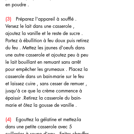
en poudre .
(3) 
  Préparez l'appareil à soufflé . 
Versez le lait dans une casserole , 
ajoutez la vanille et le reste de sucre . 
Portez à ébullition à feu doux puis retirez 
du feu . Mettez les jaunes d'oeufs dans 
une autre casserole et ajoutez peu à peu 
le lait bouillant en remuant sans arrêt 
pour empêcher les grumeaux . Placez la 
casserole dans un bain-marie sur le feu 
et laissez cuire , sans cesser de remuer , 
jusqu'à ce que la crème commence à 
épaissir .Retirez la casserole du bain-
marie et ôtez la gousse de vanille .
(4) 
  Egouttez la gélatine et mettez-la 
dans une petite casserole avec 5 
cuillerées à soupe d'eau . Faites chauffer 