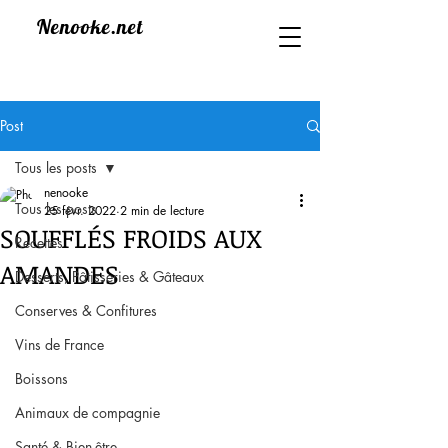
Nenooke.net
Post
Tous les posts
nenooke
Tous les posts
25 févr. 2022
2 min de lecture
SOUFFLÉS FROIDS AUX
Recettes
AMANDES
Desserts, Pâtisseries & Gâteaux
Conserves & Confitures
Vins de France
Boissons
Animaux de compagnie
Santé & Bien-être