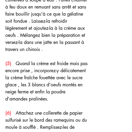
à feu doux en remuant sans arrêt et sans 
faire bouillir jusqu'à ce que la gélatine 
soit fondue . Laissez-la refroidir 
légèrement et ajoutez-la à la crème aux 
oeufs . Mélangez bien la préparation et 
versez-la dans une jatte en la passant à 
travers un chinois .
(5) 
  Quand la crème est froide mais pas 
encore prise , incorporez-y délicatement 
la crème fraîche fouettée avec le sucre 
glace , les 3 blancs d'oeufs montés en 
neige ferme et enfin la poudre 
d'amandes pralinées. 
(6) 
  Attachez une collerette de papier 
sulfurisé sur le bord des ramequins ou du 
moule à soufflé . Remplissez-les de 