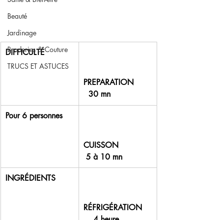
Beauté
Jardinage
Broderies & Couture
DIFFICULTÉ 
TRUCS ET ASTUCES
PREPARATION       
  30 mn
Pour 6 personnes 
CUISSON             
 5 à 10 mn
INGRÉDIENTS 
RÉFRIGÉRATION    
    4 heure 