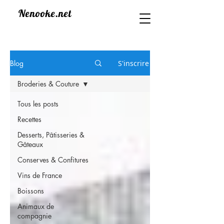
Nenooke.net
Blog
S'inscrire
Broderies & Couture
Tous les posts
Recettes
Desserts, Pâtisseries &
Gâteaux
Conserves & Confitures
Vins de France
Boissons
Animaux de
compagnie