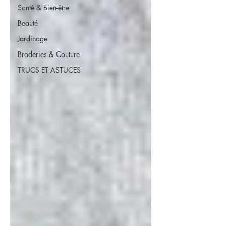
Santé & Bien-être
Beauté
Jardinage
Broderies & Couture
TRUCS ET ASTUCES