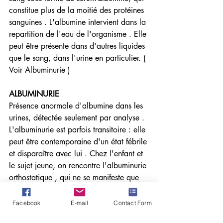
constitue plus de la moitié des protéines 
sanguines . L'albumine intervient dans la 
repartition de l'eau de l'organisme . Elle 
peut être présente dans d'autres liquides 
que le sang, dans l'urine en particulier. ( 
Voir Albuminurie )
ALBUMINURIE 
Présence anormale d'albumine dans les 
urines, détectée seulement par analyse . 
L'albuminurie est parfois transitoire : elle 
peut être contemporaine d'un état fébrile 
et disparaître avec lui . Chez l'enfant et 
le sujet jeune, on rencontre l'albuminurie 
orthostatique , qui ne se manifeste que 
lorsque le sujet est debout : il s'agit 
d'une affection bénigne, attribuée 
Facebook
E-mail
Contact Form
souvent à un rein flottant, qui disparaît 