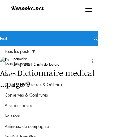
Nenooke.net
Post
Tous les posts
nenooke
Tous les posts
2 mai 2021
2 min de lecture
AL ~ Dictionnaire medical
Recettes
...page 9
Desserts, Pâtisseries & Gâteaux
Conserves & Confitures
Vins de France
Boissons
Animaux de compagnie
Santé & Bien-être