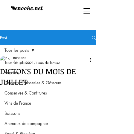
Nenooke.net
Post
Tous les posts
nenooke
Tous les posts
20 juil. 2021
1 min de lecture
DICTONS DU MOIS DE
Recettes
JUILLET
Desserts, Pâtisseries & Gâteaux
Conserves & Confitures
Vins de France
Boissons
Animaux de compagnie
Santé & Bien-être