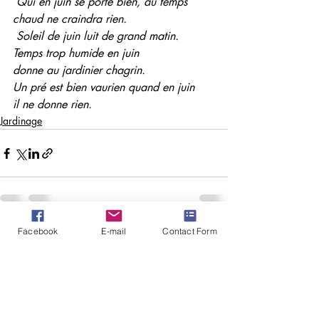
 Qui en juin se porte bien, au temps
chaud ne craindra rien.
 Soleil de juin luit de grand matin.
Temps trop humide en juin
donne au jardinier chagrin.
Un pré est bien vaurien quand en juin
il ne donne rien.
Jardinage
Facebook
E-mail
Contact Form
Posts similaires
Voir tout