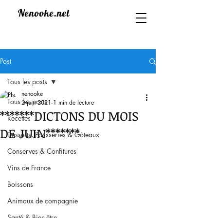
Nenooke.net
Post
Tous les posts
nenooke
Tous les posts
2 juin 2021
1 min de lecture
*******DICTONS DU MOIS
Recettes
DE JUIN*******
Desserts, Pâtisseries & Gâteaux
Conserves & Confitures
Vins de France
Boissons
Animaux de compagnie
Santé & Bien-être