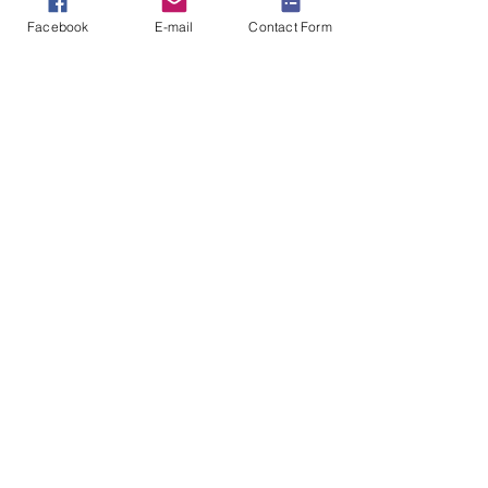
Facebook
E-mail
Contact Form
Jardinage
Posts similaires
Voir tout