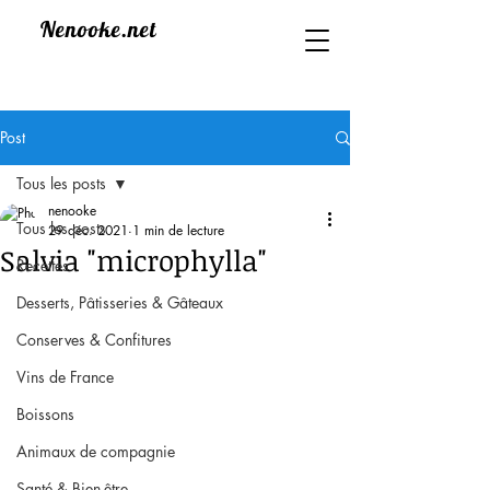
Nenooke.net
Post
Tous les posts
nenooke
Tous les posts
29 déc. 2021
1 min de lecture
Salvia "microphylla"
Recettes
Desserts, Pâtisseries & Gâteaux
Conserves & Confitures
Vins de France
Boissons
Animaux de compagnie
Santé & Bien-être