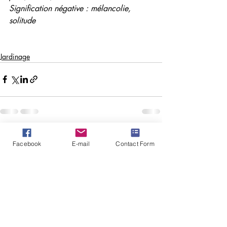
Signification négative : mélancolie, 
solitude
Jardinage
Posts similaires
Voir tout
Facebook
E-mail
Contact Form