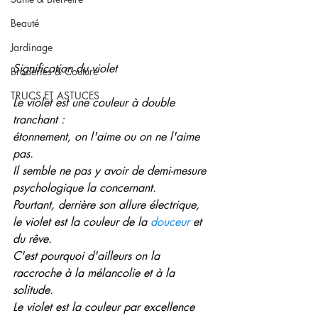
Beauté
Jardinage
Signification du violet
Broderies & Couture
TRUCS ET ASTUCES
Le violet est une couleur à double 
tranchant :
étonnement, on l'aime ou on ne l'aime 
pas.
Il semble ne pas y avoir de demi-mesure 
psychologique la concernant.
Pourtant, derrière son allure électrique, 
le violet est la couleur de la 
douceur
 et 
du rêve.
C'est pourquoi d'ailleurs on la 
raccroche à la mélancolie et à la 
solitude.
Le violet est la couleur par excellence 