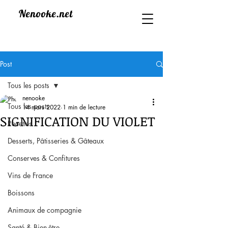
Nenooke.net
Post
Tous les posts
nenooke
Tous les posts
14 mars 2022
1 min de lecture
SIGNIFICATION DU VIOLET
Recettes
Desserts, Pâtisseries & Gâteaux
Conserves & Confitures
Vins de France
Boissons
Animaux de compagnie
Santé & Bien-être