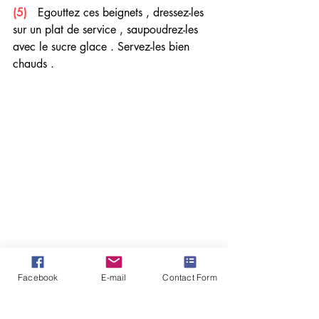
(5) 
  Egouttez ces beignets , dressez-les 
sur un plat de service , saupoudrez-les 
avec le sucre glace . Servez-les bien 
chauds . 
Facebook
E-mail
Contact Form
Un vouvray
Desserts, Pâtisseries & Gâteaux