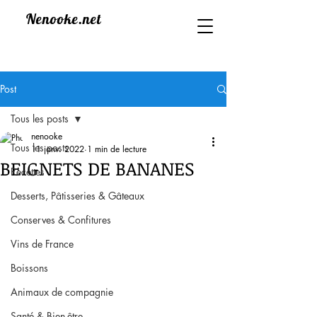
Nenooke.net
Post
Tous les posts
nenooke
Tous les posts
11 janv. 2022
1 min de lecture
BEIGNETS DE BANANES
Recettes
Desserts, Pâtisseries & Gâteaux
Conserves & Confitures
Vins de France
Boissons
Animaux de compagnie
Santé & Bien-être