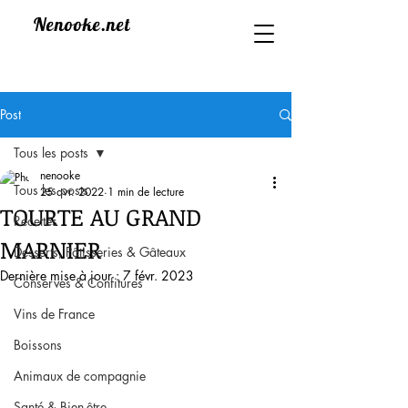
Nenooke.net
Post
Tous les posts
nenooke
Tous les posts
25 avr. 2022
1 min de lecture
TOURTE AU GRAND
Recettes
MARNIER
Desserts, Pâtisseries & Gâteaux
Dernière mise à jour :
7 févr. 2023
Conserves & Confitures
Vins de France
Boissons
Animaux de compagnie
Santé & Bien-être