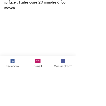
surface . Faites cuire 20 minutes à four 
moyen 
UN CHAMPAGNE BRUT 
Facebook
E-mail
Contact Form
Desserts, Pâtisseries & Gâteaux
Posts similaires
Voir tout