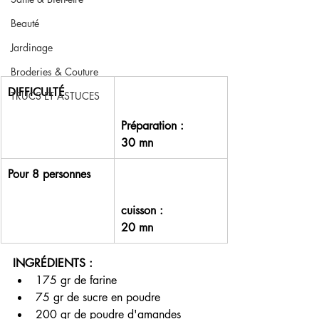
Beauté
Jardinage
Broderies & Couture
DIFFICULTÉ 
TRUCS ET ASTUCES
Préparation :          
30 mn
Pour 8 personnes 
cuisson :                
20 mn 
INGRÉDIENTS :
175 gr de farine
75 gr de sucre en poudre
200 gr de poudre d'amandes