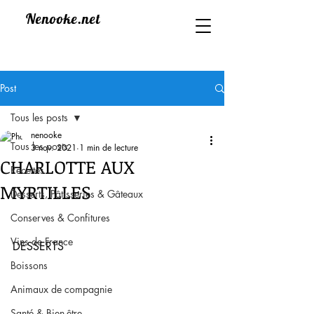
Nenooke.net
Post
Tous les posts
nenooke
Tous les posts
3 nov. 2021
1 min de lecture
CHARLOTTE AUX
Recettes
MYRTILLES
Desserts, Pâtisseries & Gâteaux
Conserves & Confitures
Vins de France
DESSERTS
Boissons
Animaux de compagnie
Santé & Bien-être