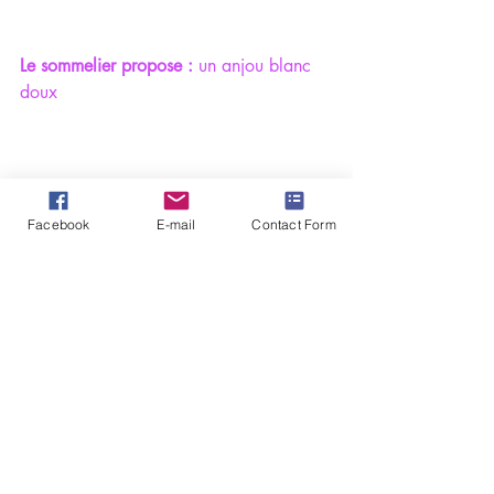
Le sommelier propose :
 un anjou blanc 
doux 
Desserts, Pâtisseries & Gâteaux
Facebook
E-mail
Contact Form
Posts similaires
Voir tout