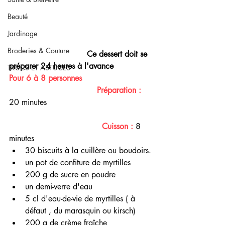
Beauté
Jardinage
Broderies & Couture
Ce dessert doit se 
préparer 24 heures à l'avance 
TRUCS ET ASTUCES
Pour 6 à 8 personnes   
Préparation :
20 minutes
    Cuisson : 
8 
minutes 
30 biscuits à la cuillère ou boudoirs.
un pot de confiture de myrtilles 
200 g de sucre en poudre 
un demi-verre d'eau
5 cl d'eau-de-vie de myrtilles ( à 
défaut , du marasquin ou kirsch)
200 g de crème fraîche 