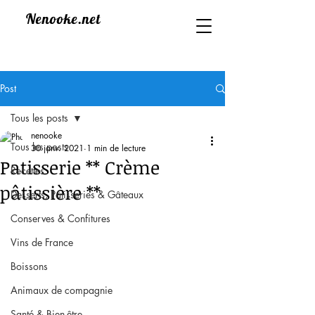
Nenooke.net
Post
Tous les posts
nenooke
Tous les posts
30 janv. 2021
1 min de lecture
Patisserie ** Crème
Recettes
pâtissière **
Desserts, Pâtisseries & Gâteaux
Conserves & Confitures
Vins de France
Boissons
Animaux de compagnie
Santé & Bien-être