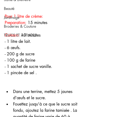
Beauté
Pour 1 litre de crème:
Jardinage
Preparation:
 15 minutes
Broderies & Couture
Cuisson:
 10 minutes 
TRUCS ET ASTUCES
- 1 litre de lait.
- 6 œufs.
- 200 g de sucre
- 100 g de farine
- 1 sachet de sucre vanille.
- 1 pincée de sel .
Dans une terrine, mettez 5 jaunes 
d'œufs et le sucre.
Fouettez jusqu'à ce que le sucre soit 
fondu, ajoutez la farine tamisée . La 
quantité de farine varie de 60 à 