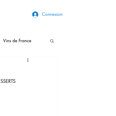
Connexion
Vins de France
Broderies & Couture
                                                                         DESSERTS