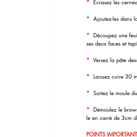
* 
 Ecrasez les cernea
* 
 Ajoutez-les dans l
* 
 Découpez une feuil
ses deux faces et tap
* 
 Versez la pâte des
*
  Laissez cuire 30 
* 
 Sortez le moule du
* 
 Démoulez le browni
le en carré de 3cm d
POINTS IMPORTANTS