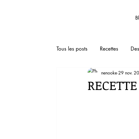
Nenooke.net
B
Tous les posts
Recettes
Des
nenooke
29 nov. 2
Boissons
Animaux de co
RECETTE
TRUCS ET ASTUCES