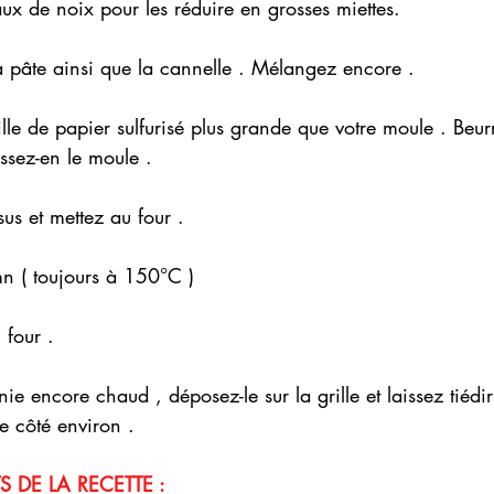
ux de noix pour les réduire en grosses miettes.
a pâte ainsi que la cannelle . Mélangez encore .
le de papier sulfurisé plus grande que votre moule . Beurr
issez-en le moule .
sus et mettez au four .
mn ( toujours à 150°C )
 four .
e encore chaud , déposez-le sur la grille et laissez tiédir
e côté environ .
 DE LA RECETTE :