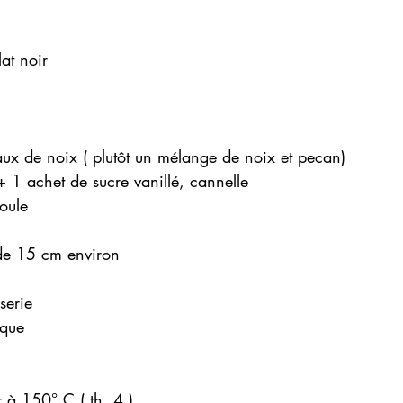
at noir
ux de noix ( plutôt un mélange de noix et pecan)
 1 achet de sucre vanillé, cannelle 
oule 
de 15 cm environ 
serie 
ique 
r à 150° C ( th. 4 )