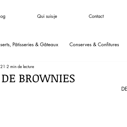
log
Qui suis-je
Contact
serts, Pâtisseries & Gâteaux
Conserves & Confitures
021
2 min de lecture
mpagnie
Santé & Bien-être
Beauté
Jardinage
 DE BROWNIES
                          