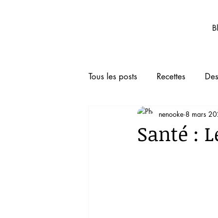
Nenooke.net
B
Tous les posts
Recettes
Des
nenooke
8 mars 2
Boissons
Animaux de co
Santé : 
TRUCS ET ASTUCES