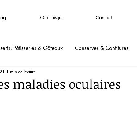
log
Qui suis-je
Contact
serts, Pâtisseries & Gâteaux
Conserves & Confitures
021
1 min de lecture
mpagnie
Santé & Bien-être
Beauté
Jardinage
Les maladies oculaires