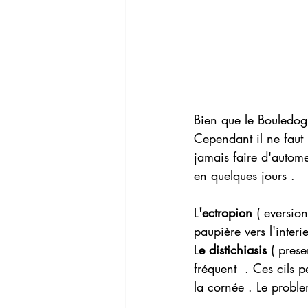
Bien que le Bouledogu
Cependant il ne faut 
jamais faire d'autome
en quelques jours .
L
'ectropion
 ( eversio
paupière vers l'interi
L
e distichiasis
 ( prese
fréquent  . Ces cils 
la cornée . Le problem