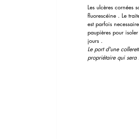
Les ulcères cornées s
fluorescéine . Le tra
est parfois necessair
paupières pour isoler
jours . 
Le port d'une colleret
propriétaire qui sera