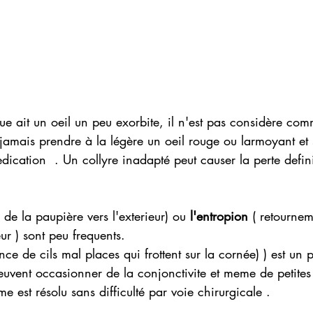
e ait un oeil un peu exorbite, il n'est pas considère comm
jamais prendre à la légère un oeil rouge ou larmoyant et 
dication  . Un collyre inadapté peut causer la perte defini
n de la paupière vers l'exterieur) ou
 l'entropion
 ( retournem
eur ) sont peu frequents.
nce de cils mal places qui frottent sur la cornée) ) est un 
peuvent occasionner de la conjonctivite et meme de petites
e est résolu sans difficulté par voie chirurgicale .