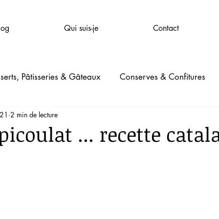
log
Qui suis-je
Contact
serts, Pâtisseries & Gâteaux
Conserves & Confitures
021
2 min de lecture
mpagnie
Santé & Bien-être
Beauté
Jardinage
picoulat ... recette catala