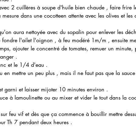
ec 2 cuillères à soupe d'huile bien chaude , faire frire l
 à mesure dans une cocotteen attente avec les olives et le
qu'on aura nettoyée avec du sopalin pour enlever les déche
re fondre l'ailet l'oignon , à feu modéré 1m/m , ensuite me
mps, ajouter le concentré de tomates, remuer un minute, p
langer .
anc et le 1/4 d'eau .
 en mettre un peu plus , mais il ne faut pas que la sauce 
t garni et laisser mijoter 10 minutes environ .
uce à lamoulinette ou au mixer et vider le tout dans la coc
 sur feu vif et dès que ça commence à bouillir mettre dess
our Th 7 pendant deux heures . 