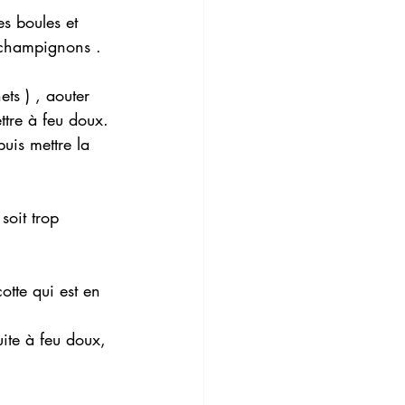
es boules et 
s champignons .
ts ) , aouter 
ttre à feu doux.
uis mettre la 
soit trop 
otte qui est en 
uite à feu doux, 