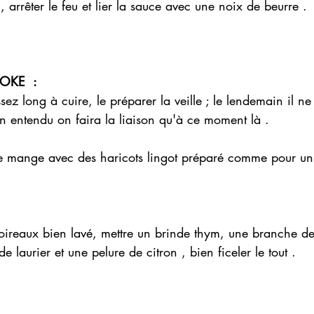
 , arrêter le feu et lier la sauce avec une noix de beurre . 
KE  : 
ez long à cuire, le préparer la veille ; le lendemain il ne 
ien entendu on faira la liaison qu'à ce moment là .
se mange avec des haricots lingot préparé comme pour un 
oireaux bien lavé, mettre un brinde thym, une branche de 
de laurier et une pelure de citron , bien ficeler le tout .