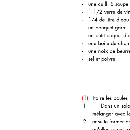
-   une cuill. à soupe
-   1 1/2 verre de vi
-   1/4 de litre d'eau
-   un bouquet garni
-   un petit paquet d'
-   une boite de cha
-   une noix de beurr
-   sel et poivre 
(1)  
 Faire les boules 
     Dans un saladier mettre les viandes , la hachis d'oignon, saler et poivrer . bien 
mélanger avec l
ensuite former de
qu'elles soient r