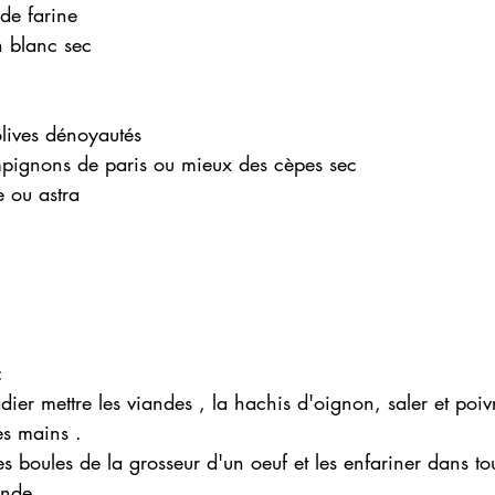
 de farine
n blanc sec 
 
olives dénoyautés 
mpignons de paris ou mieux des cèpes sec 
e ou astra 
:
es mains .
s boules de la grosseur d'un oeuf et les enfariner dans to
onde .