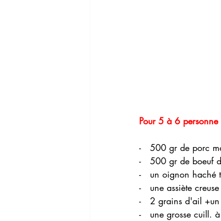
Pour 5 à 6 personne 
-   500 gr de porc ma
-   500 gr de boeuf 
-   un oignon haché t
-   une assiète creuse
-   2 grains d'ail +u
-   une grosse cuill.