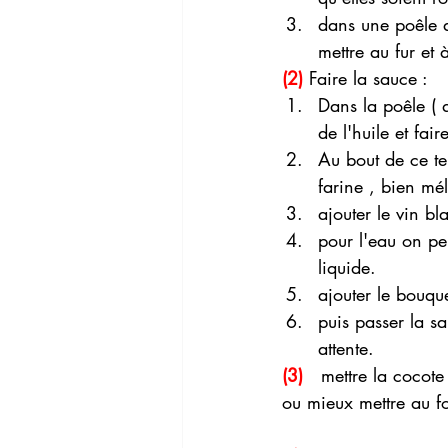
dans une poêle av
mettre au fur et
(2)
 Faire la sauce :
Dans la poêle ( 
de l'huile et fai
Au bout de ce te
farine , bien mé
ajouter le vin bl
pour l'eau on peu
liquide.
ajouter le bouque
puis passer la sa
attente.
(3) 
  mettre la cocote
ou mieux mettre au f