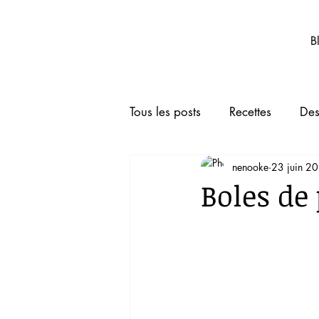
Nenooke.net
B
Tous les posts
Recettes
Des
nenooke
23 juin 2
Boissons
Animaux de co
Boles de 
TRUCS ET ASTUCES