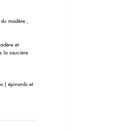
é du madère , 
madère et 
s la saucière 
s ( épinards et 