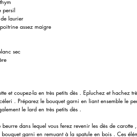
 thym
 persil
 de laurier
poitrine assez maigre 
blanc sec
ère
tte et coupez-la en très petits dès . Epluchez et hachez trè
céleri . Préparez le bouquet garni en liant ensemble le pers
alement le lard en très petits dès .
le beurre dans lequel vous ferez revenir les dès de carotte ,
t le bouquet garni en remuant à la spatule en bois . Ces élé