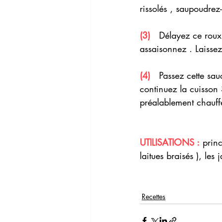
rissolés , saupoudrez-
(3)
   Délayez ce roux
assaisonnez . Laissez
(4) 
  Passez cette sau
continuez la cuisson 
préalablement chauffé
UTILISATIONS :
 prin
laitues braisés ), les
Recettes