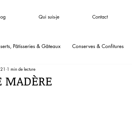
log
Qui suis-je
Contact
serts, Pâtisseries & Gâteaux
Conserves & Confitures
021
1 min de lecture
mpagnie
Santé & Bien-être
Beauté
Jardinage
E MADÈRE