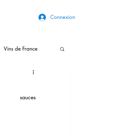
Connexion
Vins de France
Broderies & Couture
                                                                                                                 sauces