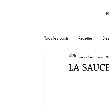
Nenooke.net
B
Tous les posts
Recettes
Des
nenooke
11 nov. 2
Boissons
Animaux de co
LA SAUC
TRUCS ET ASTUCES