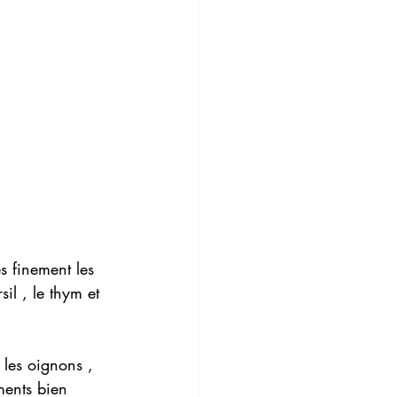
s finement les 
il , le thym et 
 les oignons , 
ments bien 