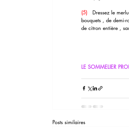
(5)
   Dressez le merl
bouquets , de demi-ro
de citron entière , s
LE SOMMELIER PRO
Posts similaires