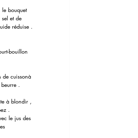
, le bouquet 
sel et de 
uide réduise . 
urt-bouillon 
us de cuissonà 
 beurre .
te à blondir , 
ez .  
ec le jus des 
es 