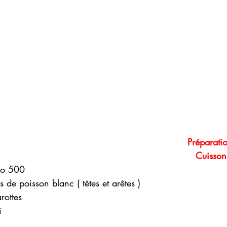
Préparatio
Cuisson
lo 500 
 de poisson blanc ( têtes et arêtes ) 
rottes 
i 