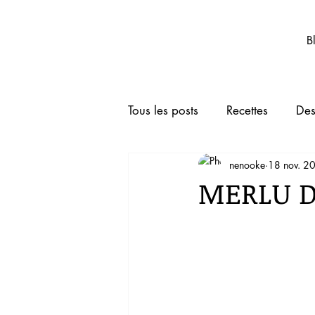
Nenooke.net
B
Tous les posts
Recettes
Des
nenooke
18 nov. 2
Boissons
Animaux de co
MERLU D
TRUCS ET ASTUCES