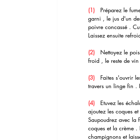
(1)
   Préparez le fume
garni , le jus d'un d
poivre concassé . Cui
Laissez ensuite refroid
(2) 
  Nettoyez le pois
froid , le reste de vi
(3) 
  Faites s'ouvrir l
travers un linge fin 
(4) 
  Etuvez les échal
ajoutez les coques et
Saupoudrez avec la fa
coques et la crème .
champignons et laisse