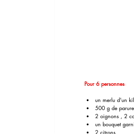
Pour 6 personnes   
un merlu d'un ki
500 g de parures
2 oignons , 2 ca
un bouquet garn
2 citrons 