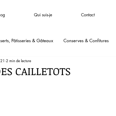
log
Qui suis-je
Contact
serts, Pâtisseries & Gâteaux
Conserves & Confitures
021
2 min de lecture
mpagnie
Santé & Bien-être
Beauté
Jardinage
ES CAILLETOTS