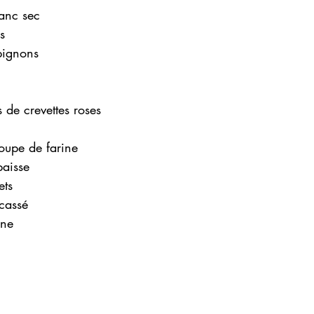
lanc sec 
s 
ignons 
de crevettes roses 
 
soupe de farine
paisse
ets
ncassé
ne 