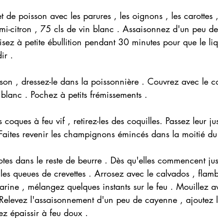
t de poisson avec les parures , les oignons , les carottes 
emi-citron , 75 cls de vin blanc . Assaisonnez d'un peu de 
sez à petite ébullition pendant 30 minutes pour que le liq
ir . 
son , dressez-le dans la poissonnière . Couvrez avec le co
n blanc . Pochez à petits frémissements .
es coques à feu vif , retirez-les des coquilles. Passez leur j
. Faites revenir les champignons émincés dans la moitié du
otes dans le reste de beurre . Dès qu'elles commencent jus
 les queues de crevettes . Arrosez avec le calvados , flamb
rine , mélangez quelques instants sur le feu . Mouillez av
 Relevez l'assaisonnement d'un peu de cayenne , ajoutez l
z épaissir à feu doux . 