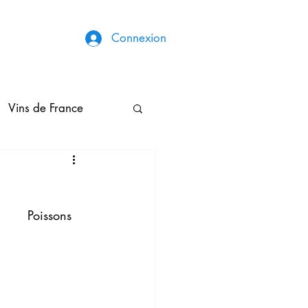
Connexion
Vins de France
Broderies & Couture
                                                                                                             Poissons