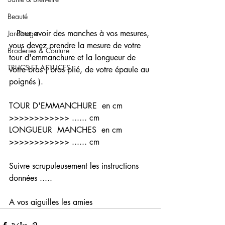
Beauté
   Pour avoir des manches à vos mesures, 
Jardinage
vous devez prendre la mesure de votre 
Broderies & Couture
tour d'emmanchure et la longueur de 
TRUCS ET ASTUCES
votre bras ( bras plié, de votre épaule au 
poignés ).
TOUR D'EMMANCHURE  en cm 
>>>>>>>>>>>> ...... cm
LONGUEUR  MANCHES  en cm 
>>>>>>>>>>>> ...... cm 
Suivre scrupuleusement les instructions 
données ..... 
A vos aiguilles les amies  