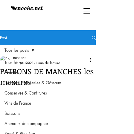
Nenooke.net
Post
Tous les posts
nenooke
Tous les posts
30 mai 2021
1 min de lecture
PATRONS DE MANCHES les
Recettes
mesures
Desserts, Pâtisseries & Gâteaux
Conserves & Confitures
Vins de France
Boissons
Animaux de compagnie
Santé & Bien-être