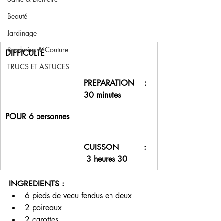
Beauté
Jardinage
Broderies & Couture
DIFFICULTÉ 
TRUCS ET ASTUCES
PREPARATION    : 
30 minutes
POUR 6 personnes
CUISSON          :  
 3 heures 30 
INGREDIENTS :
6 pieds de veau fendus en deux 
2 poireaux
2 carottes