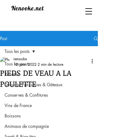
Nenooke.net
Post
Tous les posts
nenooke
Tous les posts
12 janv. 2022
2 min de lecture
PIEDS DE VEAU A LA
Recettes
POULETTE
Desserts, Pâtisseries & Gâteaux
Conserves & Confitures
Vins de France
Boissons
Animaux de compagnie
Santé & Bien-être