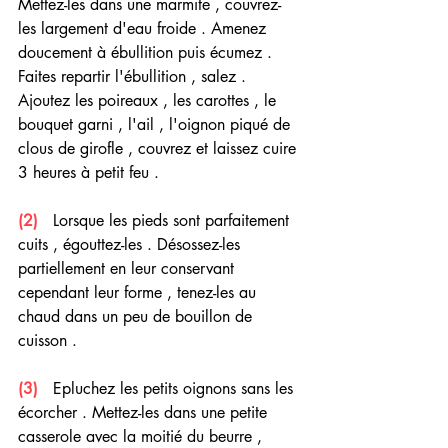
Mettez-les dans une marmite , couvrez-
les largement d'eau froide . Amenez 
doucement à ébullition puis écumez . 
Faites repartir l'ébullition , salez . 
Ajoutez les poireaux , les carottes , le 
bouquet garni , l'ail , l'oignon piqué de 
clous de girofle , couvrez et laissez cuire 
3 heures à petit feu .
(2) 
  Lorsque les pieds sont parfaitement 
cuits , égouttez-les . Désossez-les 
partiellement en leur conservant 
cependant leur forme , tenez-les au 
chaud dans un peu de bouillon de 
cuisson . 
(3) 
  Epluchez les petits oignons sans les 
écorcher . Mettez-les dans une petite 
casserole avec la moitié du beurre , 