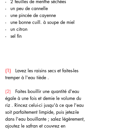
-   2 feuilles de menthe séchées
-   un peu de cannelle
-   une pincée de cayenne
-   une bonne cuill. à soupe de miel 
-   un citron 
-   sel fin 
(1) 
  Lavez les raisins secs et faites-les 
tremper à l'eau tiède .
(2)
   Faites bouillir une quantité d'eau 
égale à une fois et demie le volume du 
riz . Rincez celui-ci jusqu'à ce que l'eau 
soit parfaitement limpide, puis jetez-le 
dans l'eau bouillante ; salez légèrement, 
ajoutez le safran et couvrez en 