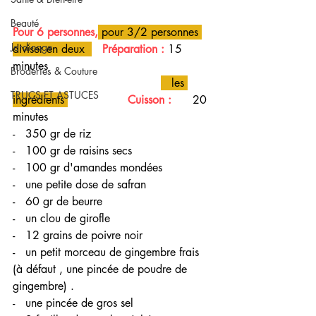
Beauté
Pour 6 personnes,
 pour 3/2 personnes 
Jardinage
diviser en deux  
Préparation :
 15 
minutes
Broderies & Couture
   les 
TRUCS ET ASTUCES
ingrédients 
Cuisson : 
     20 
minutes           
-   350 gr de riz
-   100 gr de raisins secs
-   100 gr d'amandes mondées 
-   une petite dose de safran
-   60 gr de beurre
-   un clou de girofle
-   12 grains de poivre noir
-   un petit morceau de gingembre frais 
(à défaut , une pincée de poudre de 
gingembre) .
-   une pincée de gros sel