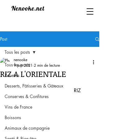
Nenooke.net
Post
Tous les posts
nenooke
Tous les posts
9 juin 2021
2 min de lecture
RIZ A L'ORIENTALE
Recettes
Desserts, Pâtisseries & Gâteaux
                                            RIZ  
Conserves & Confitures
Vins de France
Boissons
Animaux de compagnie
Santé & Bien-être