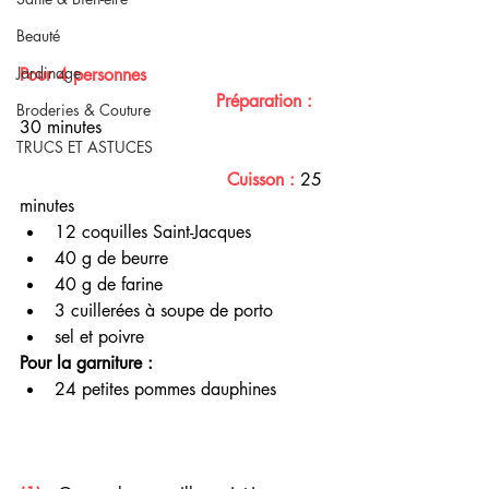
Beauté
Jardinage
Pour 4 personnes      
 Préparation : 
Broderies & Couture
30 minutes
TRUCS ET ASTUCES
     Cuisson : 
25 
minutes 
12 coquilles Saint-Jacques
40 g de beurre
40 g de farine 
3 cuillerées à soupe de porto 
sel et poivre 
Pour la garniture :
24 petites pommes dauphines 