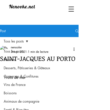
Nenooke.net
Post
Tous les posts
nenooke
Tous les posts
3 nov. 2021
1 min de lecture
SAINT-JACQUES AU PORTO
Recettes
Desserts, Pâtisseries & Gâteaux
Conserves & Confitures
Fruits de mer
Vins de France
Boissons
Animaux de compagnie
Santé & Bien-être