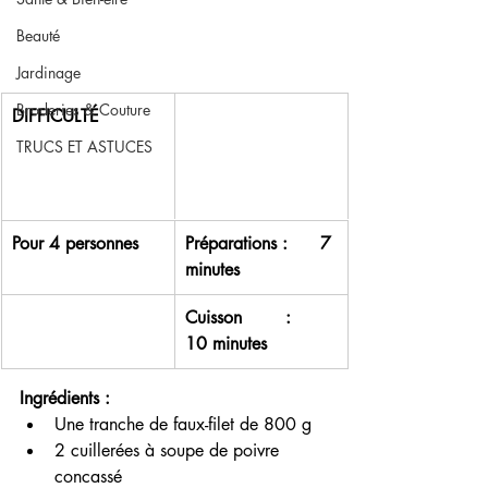
Beauté
Jardinage
Broderies & Couture
DIFFICULTÉ 
TRUCS ET ASTUCES
​Pour 4 personnes 
Préparations :      7 
minutes
Cuisson        :      
10 minutes 
Ingrédients :
Une tranche de faux-filet de 800 g 
2 cuillerées à soupe de poivre 
concassé