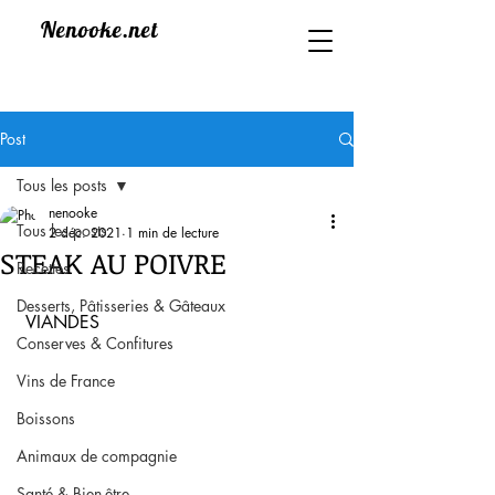
Nenooke.net
Post
Tous les posts
nenooke
Tous les posts
2 déc. 2021
1 min de lecture
STEAK AU POIVRE
Recettes
Desserts, Pâtisseries & Gâteaux
 VIANDES
Conserves & Confitures
Vins de France
Boissons
Animaux de compagnie
Santé & Bien-être