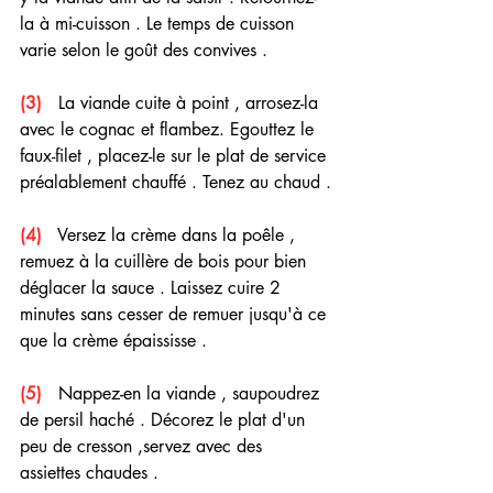
la à mi-cuisson . Le temps de cuisson 
varie selon le goût des convives .
(3)
   La viande cuite à point , arrosez-la 
avec le cognac et flambez. Egouttez le 
faux-filet , placez-le sur le plat de service 
préalablement chauffé . Tenez au chaud .
(4)  
 Versez la crème dans la poêle , 
remuez à la cuillère de bois pour bien 
déglacer la sauce . Laissez cuire 2 
minutes sans cesser de remuer jusqu'à ce 
que la crème épaississe . 
(5) 
  Nappez-en la viande , saupoudrez 
de persil haché . Décorez le plat d'un 
peu de cresson ,servez avec des 
assiettes chaudes .