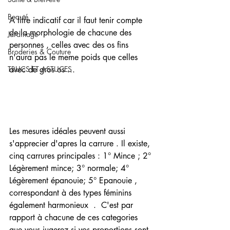
Beauté
A titre indicatif car il faut tenir compte 
de la morphologie de chacune des 
Jardinage
personnes , celles avec des os fins 
Broderies & Couture
n'aura pas le meme poids que celles 
avec de gros os ...
TRUCS ET ASTUCES
Les mesures idéales peuvent aussi 
s'apprecier d'apres la carrure . Il existe, 
cinq carrures principales : 1° Mince ; 2° 
Légèrement mince; 3° normale; 4° 
Légèrement épanouie; 5° Epanouie , 
correspondant à des types féminins 
également harmonieux  .  C'est par 
rapport à chacune de ces categories 
que vous jugerez si vos proportions sont 