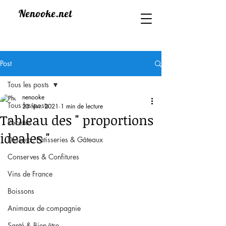
Nenooke.net
Post
Tous les posts
nenooke
Tous les posts
23 févr. 2021
1 min de lecture
Tableau des " proportions
Recettes
ideales "
Desserts, Pâtisseries & Gâteaux
Conserves & Confitures
Vins de France
Boissons
Animaux de compagnie
Santé & Bien-être