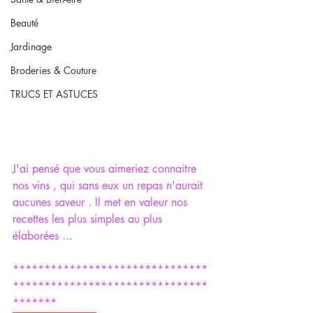
Beauté
Jardinage
Broderies & Couture
TRUCS ET ASTUCES
J'ai pensé que vous aimeriez connaitre 
nos vins , qui sans eux un repas n'aurait 
aucunes saveur . Il met en valeur nos 
recettes les plus simples au plus 
élaborées ...
*******************************
*******************************
*******