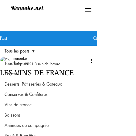
Nenooke.net
Post
Tous les posts
nenooke
Tous les posts
7 déc. 2021
3 min de lecture
LES VINS DE FRANCE
Recettes
Desserts, Pâtisseries & Gâteaux
Conserves & Confitures
Vins de France
Boissons
Animaux de compagnie
Santé & Bien-être