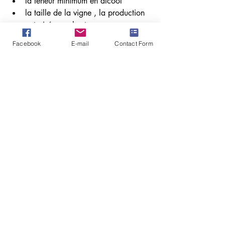
la teneur minimum en alcool 
la taille de la vigne , la production 
autorisée par hectare 
la méthode de vinification .
Facebook
E-mail
Contact Form
>>>>>>>>>>> 
Prochaine visite ... les 
vins de Bordeaux et du sud-ouest >>>